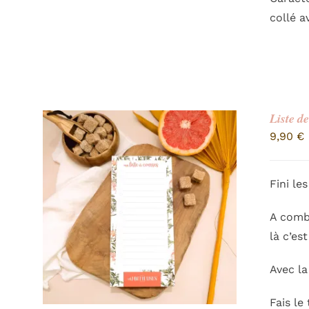
collé a
Liste d
9,90
€
Fini le
A combi
là c’es
Avec l
Fais le