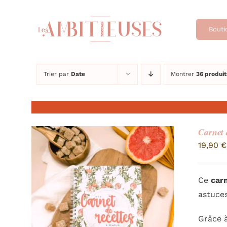
Passer
au
Bouti
contenu
Trier par
Date
Montrer
36 produit
Carnet 
19,90
€
Ce
car
astuces
Grâce à