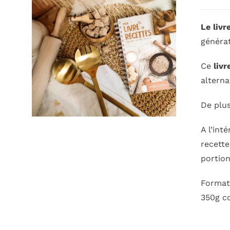
Le livr
générat
Ce
livr
alterna
De plus
A l’int
recette
portion
Format 
350g co