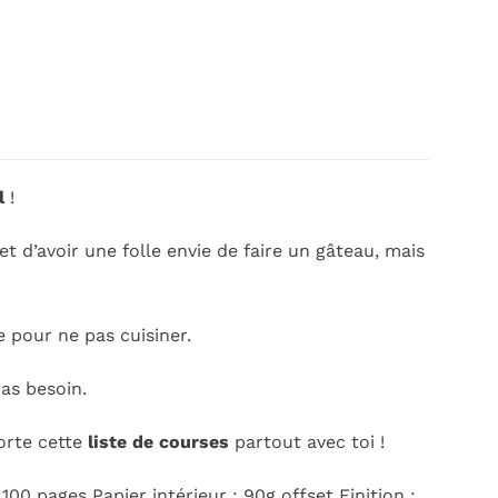
l
!
et d’avoir une folle envie de faire un gâteau, mais
 pour ne pas cuisiner.
 as besoin.
orte cette
liste de courses
partout avec toi !
0 pages Papier intérieur : 90g offset Finition :