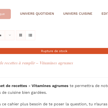
UNIVERS QUOTIDIEN
UNIVERS CUISINE
EDI
que
s
Rupture de stock
de recettes à remplir – Vitamines agrumes
net de r
ecettes - Vitamines agrumes
te permettra de note
 de cuisine bien gardées.
 ce cahier plus besoin de te poser la question, tu n’auras 