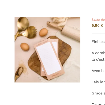
Liste d
9,90
€
Fini le
A combi
là c’es
Avec l
Fais le
Grâce 
Caracté