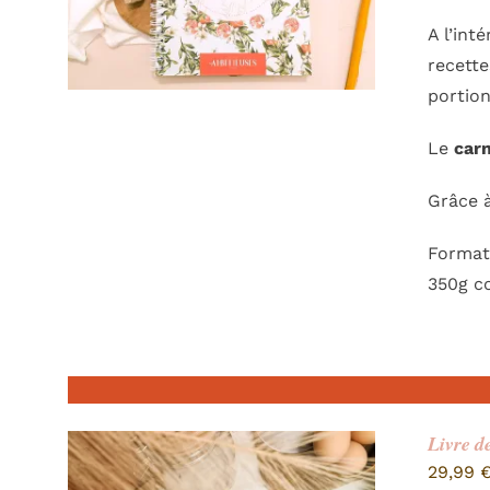
A l’int
recette
portion
Le
carn
Grâce à
Format 
350g co
Livre d
29,99