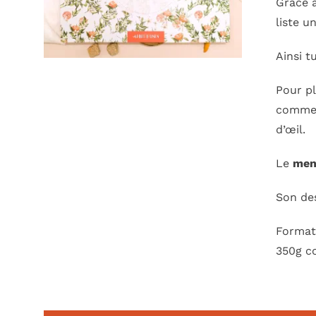
Grâce 
liste u
Ainsi t
Pour pl
commen
d’œil.
Le
men
Son des
Format 
350g co