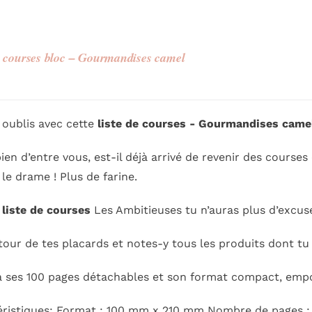
e courses bloc – Gourmandises camel
s oublis avec cette
liste de courses - Gourmandises came
en d’entre vous, est-il déjà arrivé de revenir des courses 
t le drame ! Plus de farine.
a
liste de courses
Les Ambitieuses tu n’auras plus d’excuse
 tour de tes placards et notes-y tous les produits dont tu
à ses 100 pages détachables et son format compact, emp
ristiques: Format : 100 mm x 210 mm Nombre de pages : 10