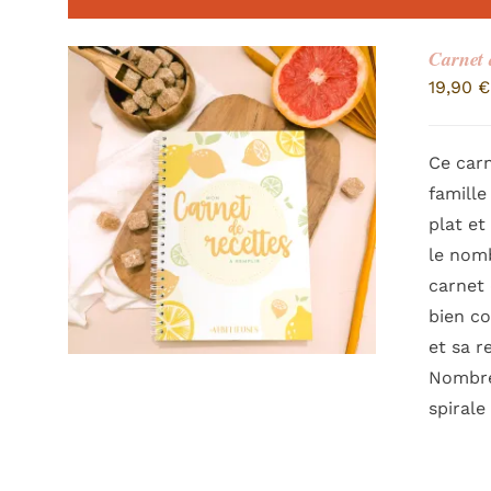
Carnet 
19,90
€
Ce carn
famille
plat et
le nomb
carnet 
bien co
et sa r
Nombre 
spirale