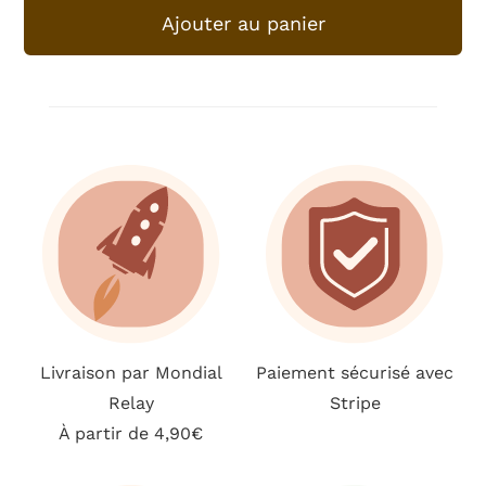
de
Ajouter au panier
Liste
de
courses
bloc
-
Vitamines
pastèque
Livraison par Mondial
Paiement sécurisé avec
Relay
Stripe
À partir de 4,90€