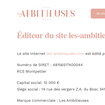
Passer
au
Bouti
contenu
Éditeur du site
les-ambiti
Le site Internet
les-ambitieuses.com
est édité 
Numéro de SIRET : 48156517400044
RCS Montpellier
Capital social: 10 000 €
Siège social : 14 rue des vergers Z.A. du Bosc
Marque commerciale : Les Ambitieuses