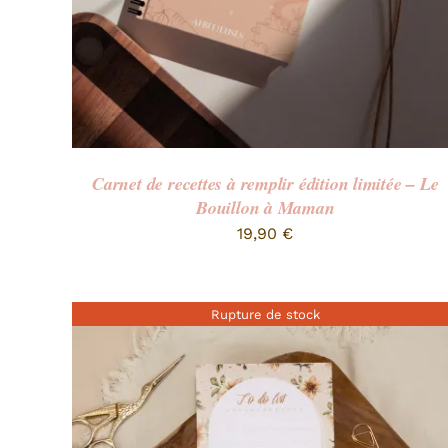
Carnet de recettes à remplir édition limitée – Le
Bouillon à Maman
19,90
€
Rupture de stock