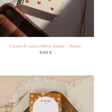
Carnet de notes édition limitée – Bisous
9,90
€