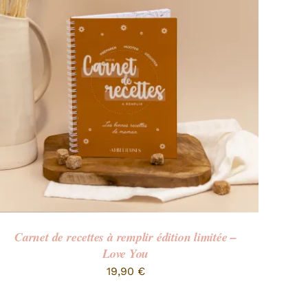
Carnet de recettes à remplir édition limitée –
Love You
19,90
€