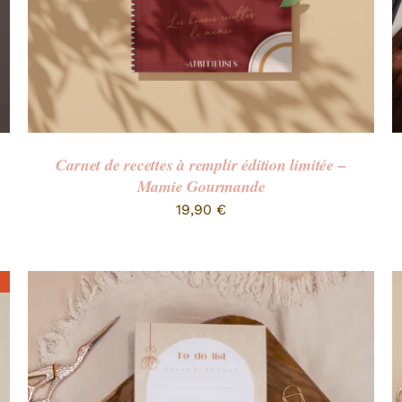
Carnet de recettes à remplir édition limitée –
Mamie Gourmande
19,90
€