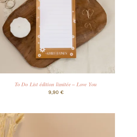
To Do List édition limitée – Love You
9,90
€