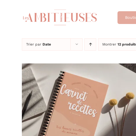
Passer
au
Bouti
contenu
Trier par
Date
Montrer
12 produit