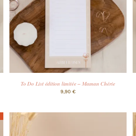
To Do List édition limitée – Maman Chérie
9,90
€