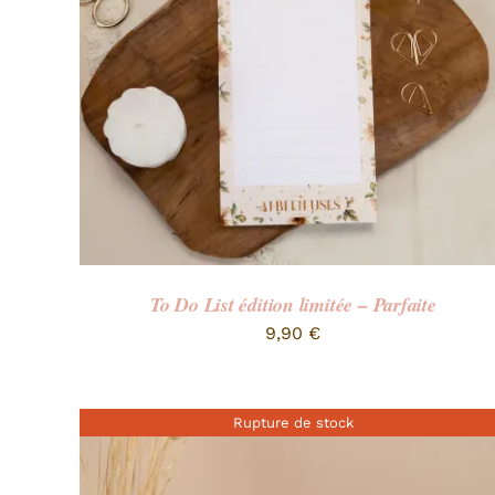
To Do List édition limitée – Parfaite
9,90
€
Rupture de stock