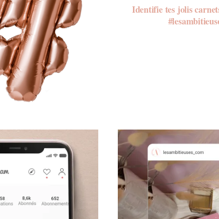
Identifie tes jolis carne
#lesambitieu