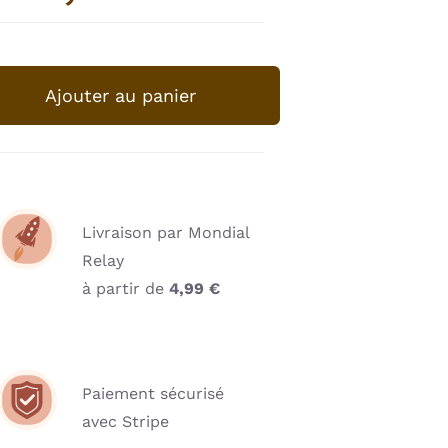
quantité
de
Ajouter au panier
Liste
de
courses
bloc
-
Livraison par Mondial
Gourmandises
Relay
citron
à partir de
4,99
€
Paiement sécurisé
avec Stripe