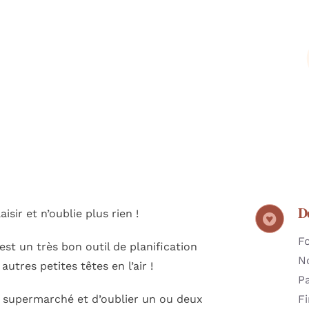
D
ir et n’oublie plus rien !
F
est un très bon outil de planification
N
autres petites têtes en l’air !
Pa
u supermarché et d’oublier un ou deux
Fi