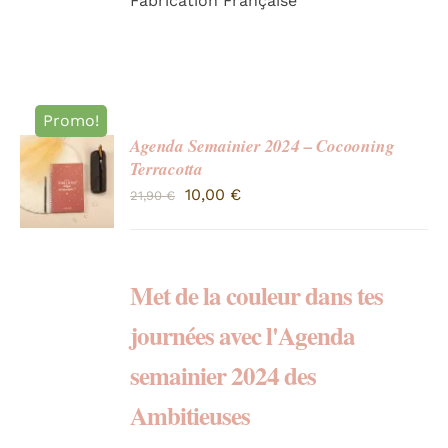
Fabrication Française
Promo!
Agenda Semainier 2024 – Cocooning
Terracotta
Le
Le
10,00
€
21,90
€
prix
prix
initial
actuel
était :
est :
Met de la couleur dans tes
21,90 €.
10,00 €.
journées avec l'Agenda
semainier 2024 des
Ambitieuses