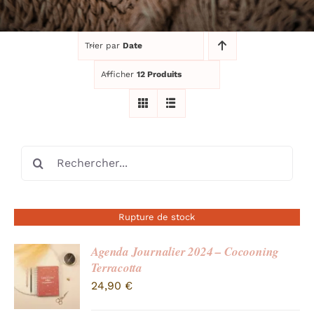
RECHERCHER:
Trier par
Date
Afficher
12 Produits
Rechercher:
Rupture de stock
Agenda Journalier 2024 – Cocooning
Terracotta
24,90
€