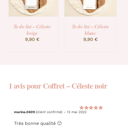
To do list – Céleste
To do list – Céleste
beige
blanc
9,90
€
9,90
€
1 avis pour
Coffret – Céleste noir
marina.0609
(client confirmé)
–
13 mai 2022
Note
5
sur 5
Très bonne qualité 🙂