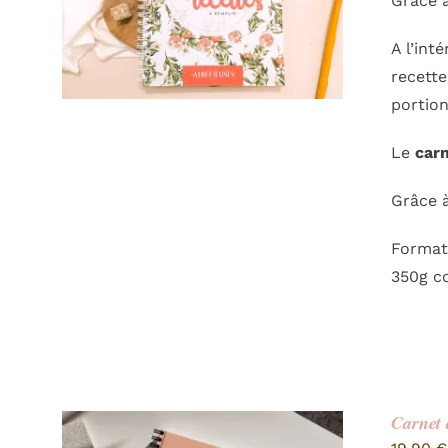
Grâce à
A l’int
recette
portion
Le
carn
Grâce à
Format 
350g co
Carnet 