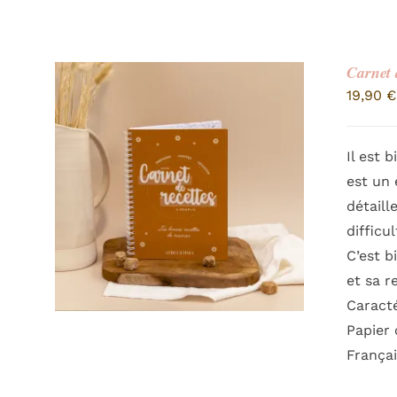
Carnet 
19,90
€
Il est 
est un 
détaill
difficu
C’est b
et sa r
Caracté
Papier 
França