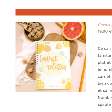
Carnet 
19,90
€
Ce carn
famille
plat et
le nomb
carnet 
bien co
et sa r
Nombre 
spirale