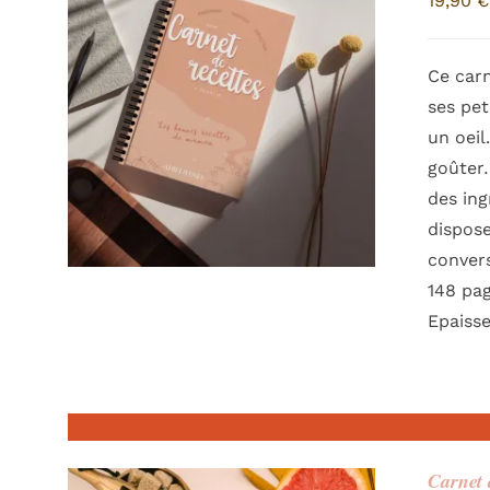
19,90
€
Ce carn
ses pet
un oeil
goûter…
des ing
dispose
conver
148 pag
Epaisse
Carnet 