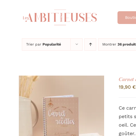
Passer
au
Bouti
contenu
Trier par
Popularité
Montrer
36 produit
Carnet 
19,90
€
Ce carn
petits 
oeil. C
goûter…