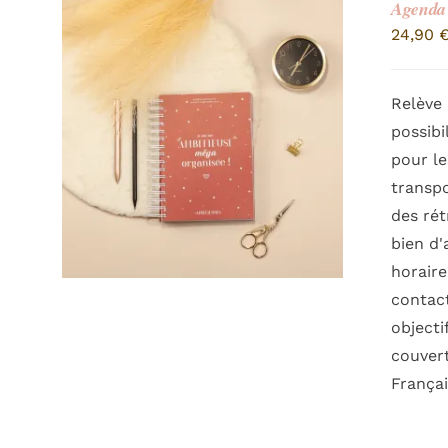
Agenda 
24,90
Relève 
possibi
pour le
transpo
des rét
bien d'
horaire
contact
objecti
couvert
França