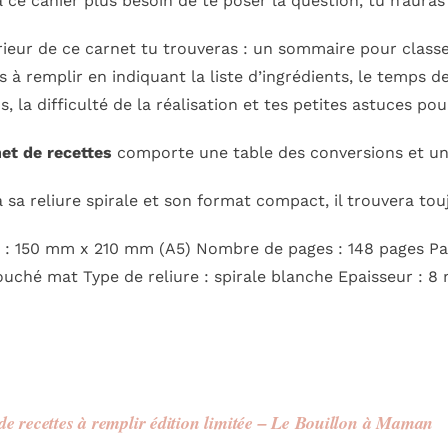
 ce cahier plus besoin de te poser la question, tu n’auras 
érieur de ce carnet
tu trouveras : un sommaire pour classe
s à remplir en indiquant la liste d’ingrédients, le temps 
s, la difficulté de la réalisation et tes petites astuces po
et de recettes
comporte une table des conversions et un c
 sa reliure spirale et son format compact, il trouvera tou
: 150 mm x 210 mm (A5) Nombre de pages : 148 pages Papi
uché mat Type de reliure : spirale blanche Epaisseur : 8
de recettes à remplir édition limitée – Le Bouillon à Maman