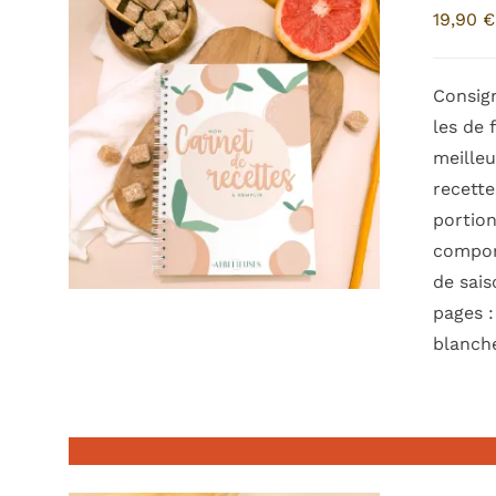
19,90
€
Consign
les de 
meilleu
recette
portion
comport
de sai
pages :
blanche