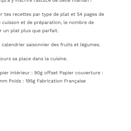
qu’à y inscrire l’astuce de belle maman !
r tes recettes par type de plat et 54 pages de
de cuisson et de préparation, le nombre de
ur un plat plus que parfait.
alendrier saisonnier des fruits et légumes.
jours sa place dans la cuisine.
er intérieur : 90g offset Papier couverture :
 mm Poids : 195g Fabrication Française