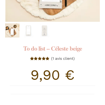
RECHERCHER:
To do list – Céleste beige
(
1
avis client)
Noté
1
5.00
sur
5 basé sur
9,90
€
notation
client