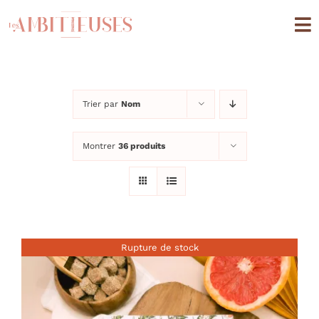
Passer
au
To
contenu
Na
Boutique
Trier par
Nom
Univers quotidien
Montrer
36 produits
Univers cuisine
Editions Limitées
A propos
Rupture de stock
Mon compte
Panier