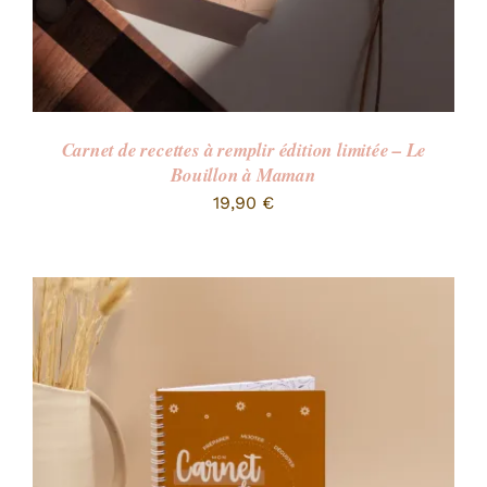
Carnet de recettes à remplir édition limitée – Le
Bouillon à Maman
19,90
€