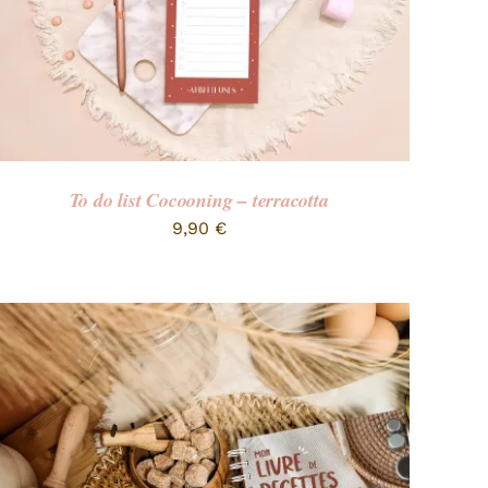
To do list Cocooning – terracotta
9,90
€