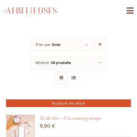
Passer
au
To
contenu
Na
Boutique
Trier par
Date
Univers quotidien
Montrer
36 produits
Univers cuisine
Editions Limitées
A propos
Rupture de stock
Mon compte
To do list – Cocooning taupe
9,90
€
Panier