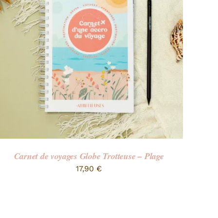
Carnet de voyages Globe Trotteuse – Plage
17,90
€