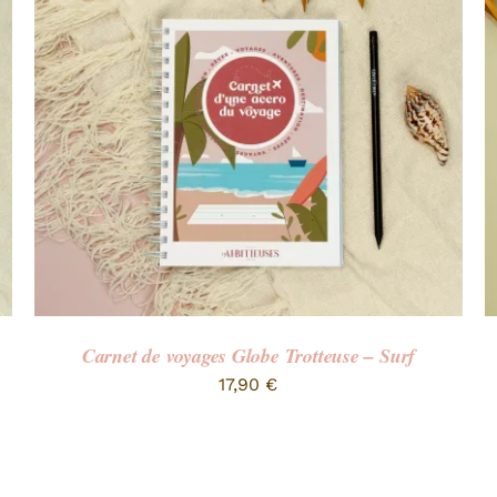
Carnet de voyages Globe Trotteuse – Surf
17,90
€