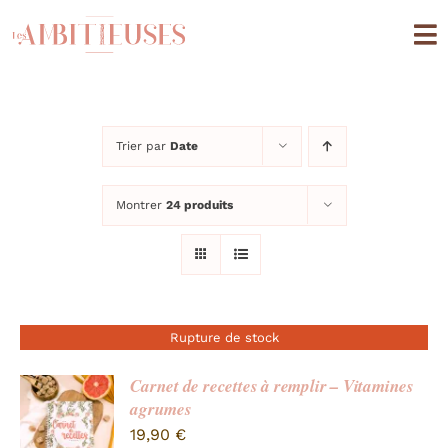
Passer
au
To
contenu
Na
Boutique
Trier par
Date
Univers quotidien
Montrer
24 produits
Univers cuisine
Editions Limitées
A propos
Rupture de stock
Mon compte
Carnet de recettes à remplir – Vitamines
agrumes
19,90
€
Panier