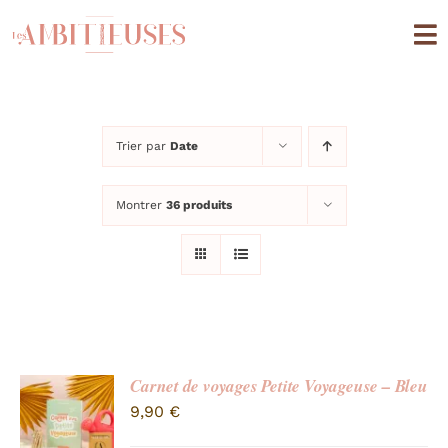
Passer
au
To
contenu
Na
Boutique
Trier par
Date
Univers quotidien
Montrer
36 produits
Univers cuisine
Editions Limitées
A propos
Mon compte
Carnet de voyages Petite Voyageuse – Bleu
9,90
€
Panier