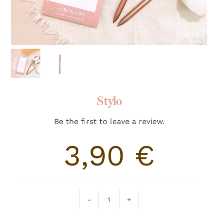
RECHERCHER:
Stylo
Be the first to leave a review.
3,90
€
quantité