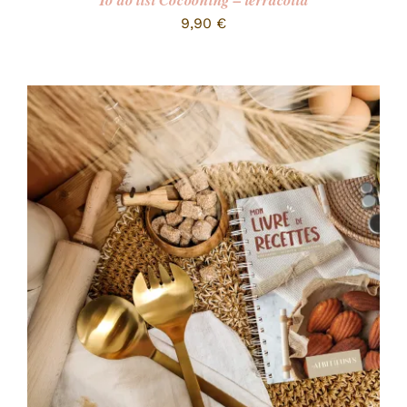
To do list Cocooning – terracotta
9,90
€