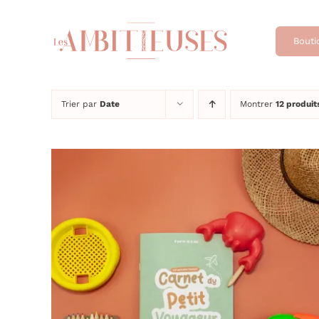
Passer
au
Bouti
contenu
Trier par
Date
Montrer
12 produit